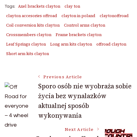
Axel brackets clayton
clay ton
Tags:
clayton accesories offroad
clayton in poland
claytonoffroad
Coil conversion kits clayton
Control arms clayton
Crossmembers clayton
Frame brackets clayton
Leaf Springs clayton
Long arm kits clayton
offroad clayton
Short arm kits clayton
Post
Previous Article
Sporo osób nie wyobraża sobie
życia bez wynalazków
Navigation
aktualnej sposób
wykonywania
Next Article