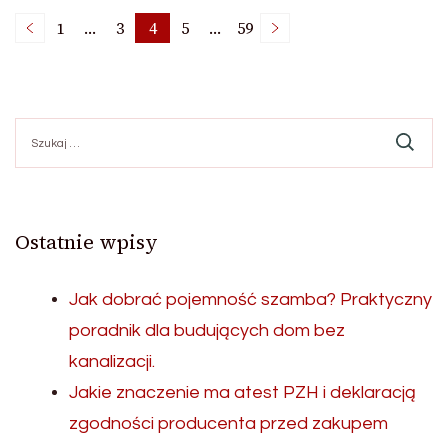
Nawigacja
1
…
3
4
5
…
59
Page
Page
Page
Page
Page
po
Szukaj:
wpisach
Ostatnie wpisy
Jak dobrać pojemność szamba? Praktyczny
poradnik dla budujących dom bez
kanalizacji.
Jakie znaczenie ma atest PZH i deklaracją
zgodności producenta przed zakupem